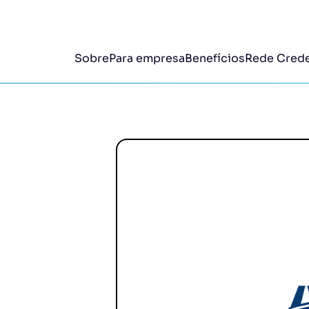
Sobre
Para empresa
Benefícios
Rede Cred
Sakana
Sorvet
.
Desconto até 10%.
Desconto
go
Seu Nelson
Yan Pi
Desconto até 5%.
Desconto
Burguer Sense
.
Desconto até 10%.