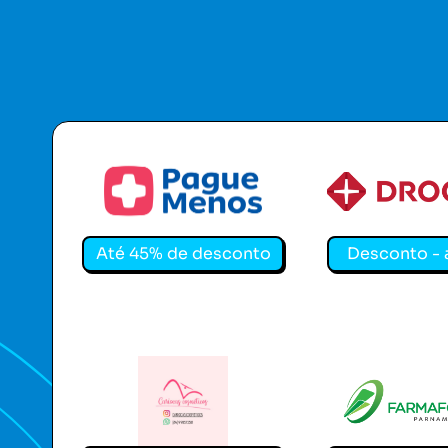
Pague Menos
Drogasil
Até 45% de desconto
Desconto - 
Cariocas Cosméticos
Farmafórmula 