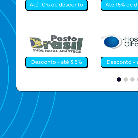
Até 10% de desconto
Até 15% de 
POSTO BRASIL
Hospital de Ol
Desconto - até 3.5%
Desconto - 