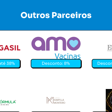
Outros Parceiros
Amo Vacinas
EletroMio
até 38%
Desconto: 8%
Descon
Parnamirim
CLÍNICA KAMYLLA MONTEIRO
TNT CAR