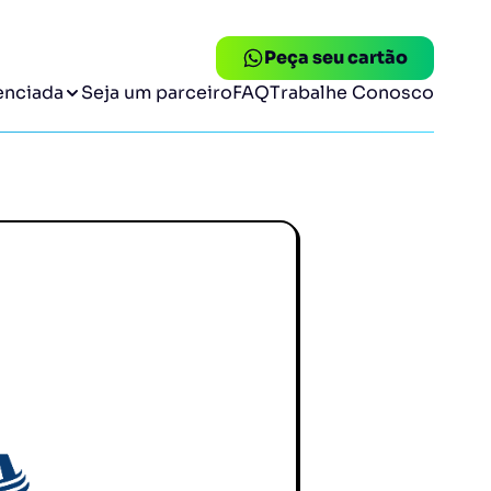
Peça seu cartão
enciada
Seja um parceiro
FAQ
Trabalhe Conosco
eria Suassuna
Temaki Sushi
 até 10%.
Desconto até 10%.
ng
Ice Rolls
 até 15%.
Desconto até 10%.