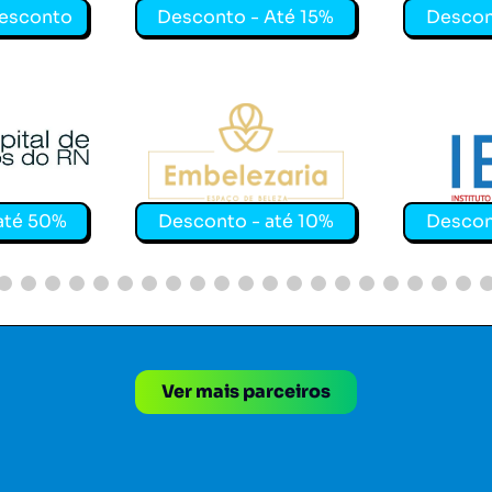
desconto
Desconto - Até 15%
Descon
hos do Rio Grande do Norte
EMBELEZARIA SALÃO
IEC – IN
até 50%
Desconto - até 10%
Descon
Ver mais parceiros