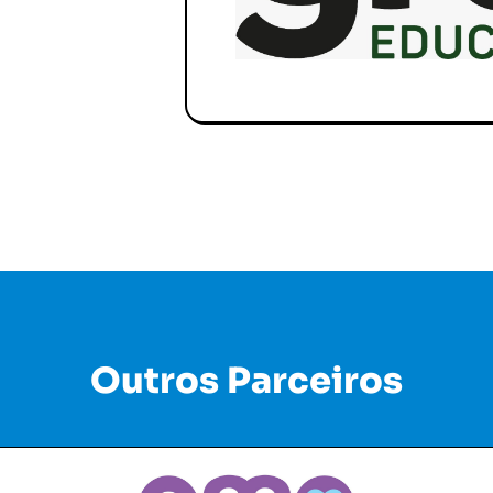
Outros Parceiros
Amo Vacinas
EletroMio