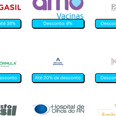
até 38%
Desconto: 8%
Descon
Parnamirim
Escola Adventista de Natal
CLÍNICA
desconto
Até 20% de desconto
Descon
Hospital de Olhos do Rio Grande do No
EMBELEZ