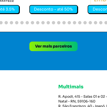
até 3.5%
Desconto - até 50%
Descon
Ver mais parceiros
Multimais
R. Apodi, 415 - Salas 01 e 02 -
Natal - RN, 59106-160
R. São Francisco, 40 - Igapó, 