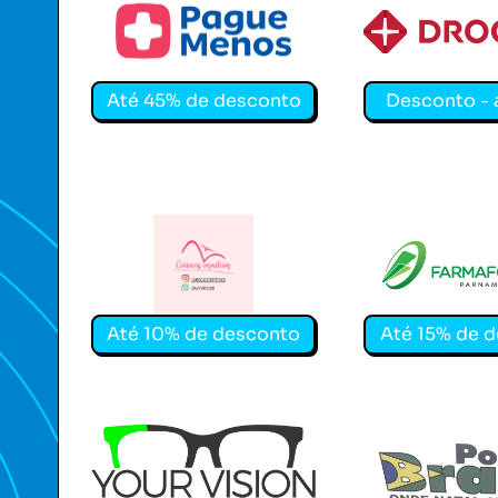
Até 45% de desconto
Desconto - 
Cariocas Cosméticos
Farmafórmula 
Até 10% de desconto
Até 15% de 
YOUR VISION ÓTICA
POSTO BRASIL