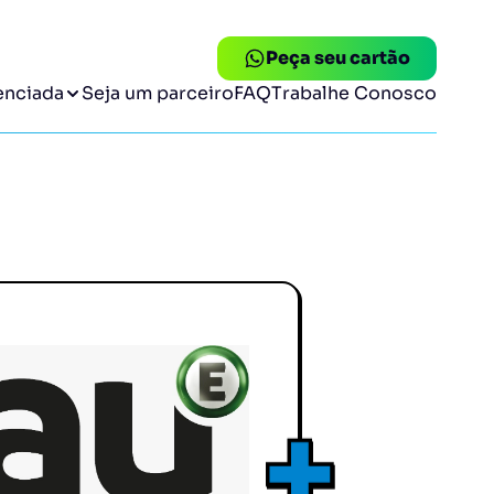
Peça seu cartão
enciada
Seja um parceiro
FAQ
Trabalhe Conosco
eria Suassuna
Temaki Sushi
 até 10%.
Desconto até 10%.
ng
Ice Rolls
 até 15%.
Desconto até 10%.