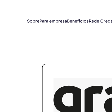
Sobre
Para empresa
Benefícios
Rede Cred
Sakana
Sorvet
.
Desconto até 10%.
Desconto
go
Seu Nelson
Yan Pi
Desconto até 5%.
Desconto
Burguer Sense
.
Desconto até 10%.