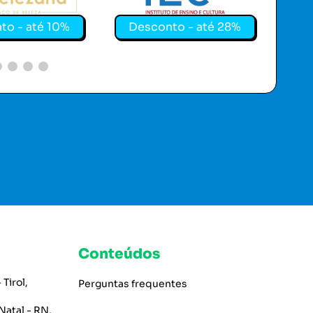
to - até 10%
Desconto - até 28%
De
Conteúdos
 Tirol,
Perguntas frequentes
Natal - RN,