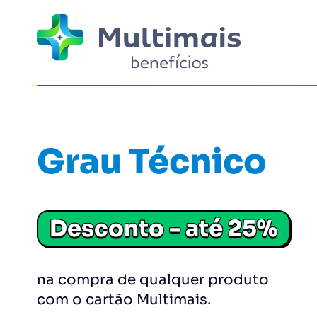
Alimentação
Moria
Grau Técnico
Educação
Desconto até 10%
Lazer
Padaria Pão Tri
Pets
Desconto até 3%.
Saúde
Desconto - até 25%
Utilidades dométicas
Pasteleco
Variedades
Desconto até 10%
Vestuário
na compra de qualquer produto
com o cartão Multimais.